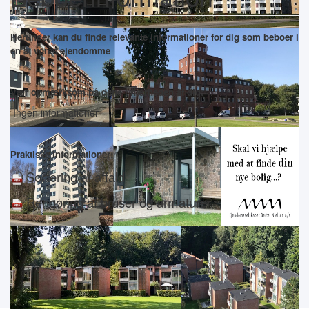
Herunder kan du finde relevante informationer for dig som beboer i
en af vores ejendomme
Vær opmærksom på dette i nærheden af dig:
Ingen informationer
Praktiske informationer:
Sortering af affald
Rengøring af bruser og armaturer