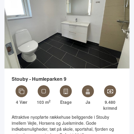
Stouby - Humleparken 9
2
4 Vær
103 m
Etage
Ja
9.480
kr/mnd
Attraktive nyopførte rækkehuse beliggende i Stouby
imellem Vejle, Horsens og Juelsminde. Gode
indkøbsmuligheder, tæt på skole, sportshal, fjorden og