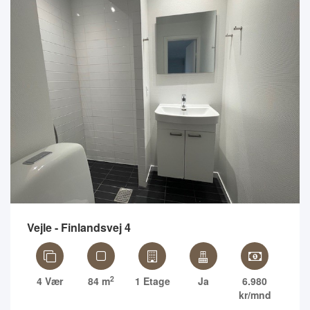
Vejle - Finlandsvej 4
2
4 Vær
84 m
1 Etage
Ja
6.980
kr/mnd