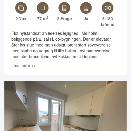
2
2 Vær
77 m
2 Etage
Ja
6.180
kr/mnd
Flot nyistandsat 2 værelses lejlighed i Mølholm,
beliggende på 2. sal i Lido-bygningen, Der er elevator.
Stor lys stue med pæn udsigt, pænt stort soveværelse
med skabe og udgang til lille balkon, nyt badeværelse
med stor bruseniche, nyt køkken m siddeplads.
Læs mere >>