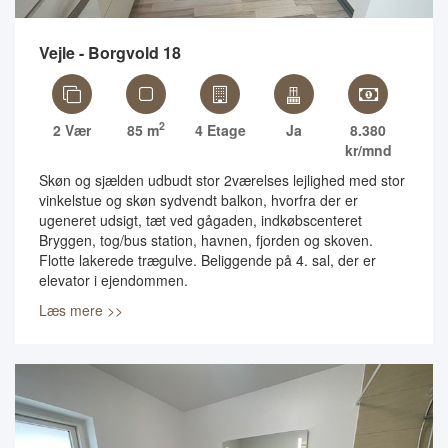
Vejle - Borgvold 18
2
2 Vær
85 m
4 Etage
Ja
8.380
kr/mnd
Skøn og sjælden udbudt stor 2værelses lejlighed med stor
vinkelstue og skøn sydvendt balkon, hvorfra der er
ugeneret udsigt, tæt ved gågaden, indkøbscenteret
Bryggen, tog/bus station, havnen, fjorden og skoven.
Flotte lakerede trægulve. Beliggende på 4. sal, der er
elevator i ejendommen.
Læs mere >>