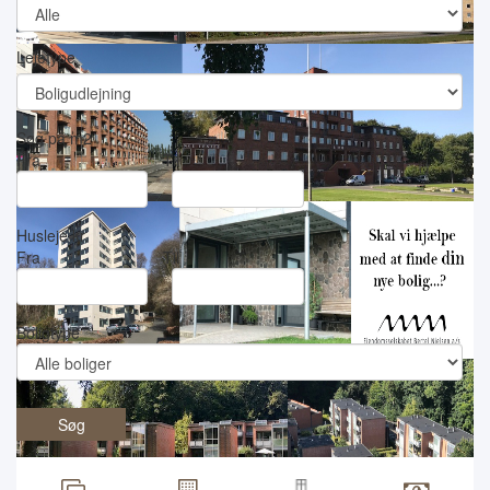
Lejetype
Søg på m
2
Fra
Til
Husleje kr.
Fra
Til
Boligtype