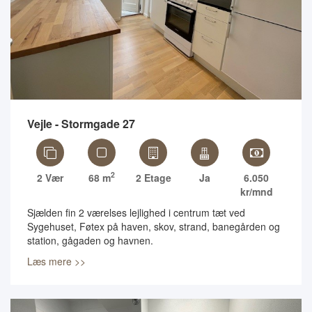
Vejle - Stormgade 27
2
2 Vær
68 m
2 Etage
Ja
6.050
kr/mnd
Sjælden fin 2 værelses lejlighed i centrum tæt ved
Sygehuset, Føtex på haven, skov, strand, banegården og
station, gågaden og havnen.
Læs mere >>