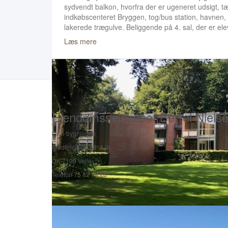
sydvendt balkon, hvorfra der er ugeneret udsigt, 
indkøbscenteret Bryggen, tog/bus station, havnen, 
lakerede trægulve. Beliggende på 4. sal, der er el
Læs mere
Ejendomsselskabet Bertel Niels
Lido-bygningen
Fredericiavej 88, 1. tv.
DK-7100 Vejle
Telefon
75 82 18 26