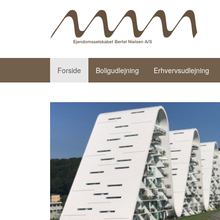
Forside
Boligudlejning
Erhvervsudlejning