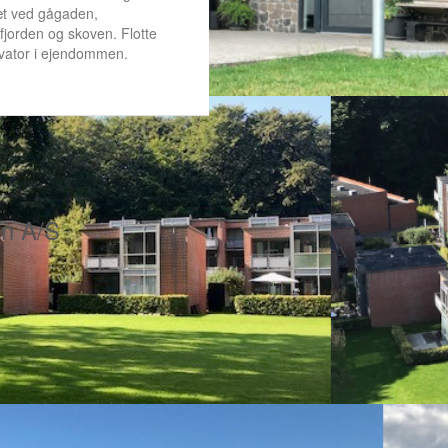
tæt ved gågaden,
fjorden og skoven. Flotte
evator i ejendommen.
en A/S