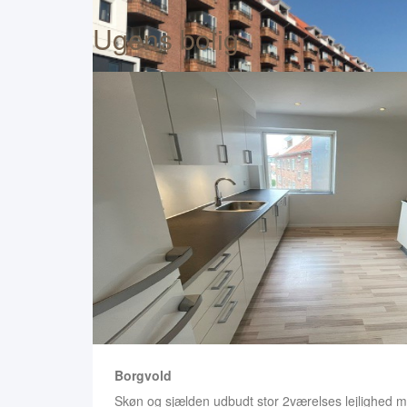
Ugens bolig
Borgvold
Skøn og sjælden udbudt stor 2værelses lejlighed m